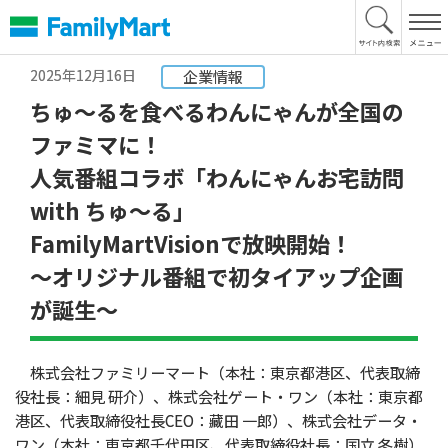
本
文
へ
2025年12月16日
企業情報
ちゅ～るを食べるわんにゃんが全国の
ファミマに！
人気番組コラボ「わんにゃんお宅訪問
with ちゅ～る」
FamilyMartVisionで放映開始！
～オリジナル番組で初タイアップ企画
が誕生～
株式会社ファミリーマート（本社：東京都港区、代表取締
役社長：細見 研介）、株式会社ゲート・ワン（本社：東京都
港区、代表取締役社長CEO：藏田 一郎）、株式会社データ・
ワン（本社：東京都千代田区、代表取締役社長：国立 冬樹）