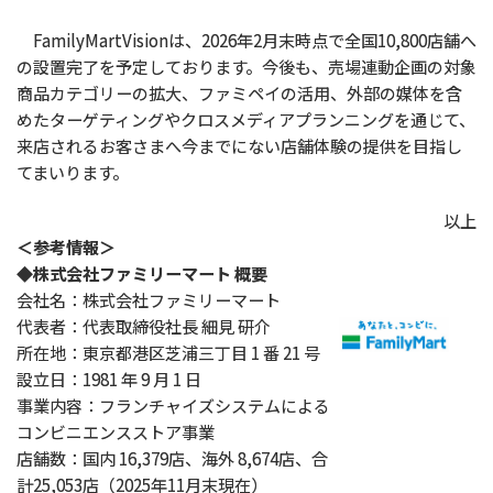
FamilyMartVisionは、2026年2月末時点で全国10,800店舗へ
の設置完了を予定しております。今後も、売場連動企画の対象
商品カテゴリーの拡大、ファミペイの活用、外部の媒体を含
めたターゲティングやクロスメディアプランニングを通じて、
来店されるお客さまへ今までにない店舗体験の提供を目指し
てまいります。
以上
＜参考情報＞
◆株式会社ファミリーマート 概要
会社名：株式会社ファミリーマート
代表者：代表取締役社長 細見 研介
所在地：東京都港区芝浦三丁目 1 番 21 号
設立日：1981 年 9 月 1 日
事業内容：フランチャイズシステムによる
コンビニエンスストア事業
店舗数：国内 16,379店、海外 8,674店、合
計25,053店（2025年11月末現在）