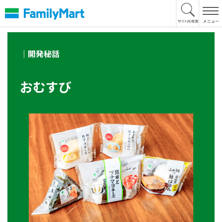
本
文
へ
｜開発秘話
おむすび