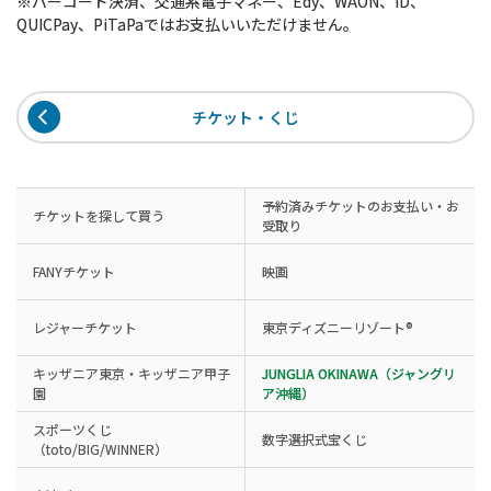
※バーコード決済、交通系電子マネー、Edy、WAON、iD、
QUICPay、PiTaPaではお支払いいただけません。
チケット・くじ
予約済みチケットのお支払い・お
チケットを探して買う
受取り
FANYチケット
映画
レジャーチケット
東京ディズニーリゾート®
キッザニア東京・キッザニア甲子
JUNGLIA OKINAWA（ジャングリ
園
ア沖縄）
スポーツくじ
数字選択式宝くじ
（toto/BIG/WINNER）