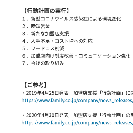
【行動計画の実行】
１．新型コロナウイルス感染症による環境変化
２．時短営業
３．新たな加盟店支援
４．人手不足・コスト増への対応
５．フードロス削減
６．加盟店向け制度改善・コミュニケーション強化
７．今後の取り組み
【ご参考】
・2019年4月25日発表 加盟店支援「行動計画」
https://www.family.co.jp/company/news_release
・2020年4月30日発表 加盟店支援「行動計画」
https://www.family.co.jp/company/news_release