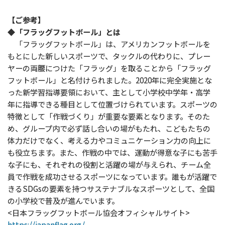
【ご参考】
◆「フラッグフットボール」とは
「フラッグフットボール」は、アメリカンフットボールを
もとにした新しいスポーツで、タックルの代わりに、プレー
ヤーの両腰につけた「フラッグ」を取ることから「フラッグ
フットボール」と名付けられました。2020年に完全実施とな
った新学習指導要領において、主として小学校中学年・高学
年に指導できる種目として位置づけられています。スポーツの
特徴として「作戦づくり」が重要な要素となります。そのた
め、グループ内で必ず話し合いの場がもたれ、こどもたちの
体力だけでなく、考える力やコミュニケーション力の向上に
も役立ちます。また、作戦の中では、運動が得意な子にも苦手
な子にも、それぞれの役割と活躍の場が与えられ、チーム全
員で作戦を成功させるスポーツになっています。誰もが活躍で
きるSDGsの要素を持つサステナブルなスポーツとして、全国
の小学校で普及が進んでいます。
<日本フラッグフットボール協会オフィシャルサイト>
https://japanflag.org/