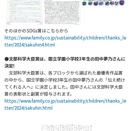
そのほかのSDGs賞はこちらから
https://www.family.co.jp/sustainability/children/thanks_le
tter/2024/sakuhin4.html
●文部科学大臣賞は、国立学園小学校3年生の田中夢乃さんに
決定!
文部科学大臣賞は、各ブロックから選ばれた最優秀作品賞
の中から、国立学園小学校3年生の田中夢乃さんの「伝え続け
てくれる人へ」に決定しました。田中さんには文部科学大臣
賞の表彰状と副賞が授与されます。
https://www.family.co.jp/sustainability/children/thanks_le
tter/2024/sakuhin.html