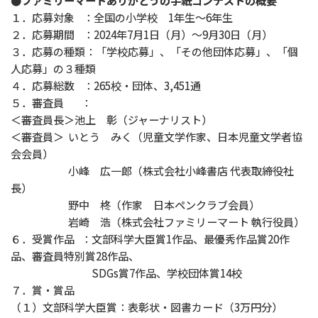
●ファミリーマートありがとうの手紙コンテストの概要
１．応募対象 ：全国の小学校 1年生～6年生
２．応募期間 ：2024年7月1日（月）～9月30日（月）
３．応募の種類：「学校応募」、「その他団体応募」、「個
人応募」の３種類
４．応募総数 ：265校・団体、3,451通
５．審査員 ：
＜審査員長＞池上 彰（ジャーナリスト）
＜審査員＞ いとう みく（児童文学作家、日本児童文学者協
会会員）
小峰 広一郎（株式会社小峰書店 代表取締役社
長）
野中 柊（作家 日本ペンクラブ会員）
岩崎 浩（株式会社ファミリーマート 執行役員）
６．受賞作品 ：文部科学大臣賞1作品、最優秀作品賞20作
品、審査員特別賞28作品、
SDGs賞7作品、学校団体賞14校
７．賞・賞品
（１）文部科学大臣賞：表彰状・図書カード（3万円分）