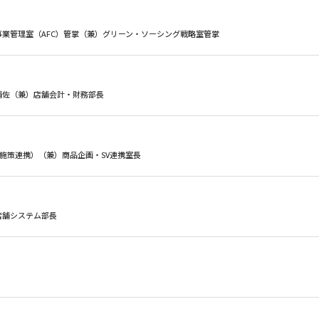
事業管理室（AFC）管掌（兼）グリーン・ソーシング戦略室管掌
補佐（兼）店舗会計・財務部長
品施策連携）（兼）商品企画・SV連携室長
店舗システム部長