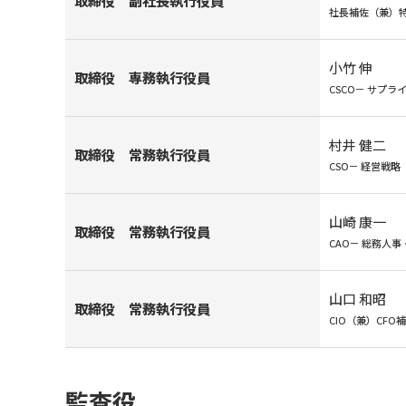
取締役
副社長執行役員
社長補佐（兼）
小竹 伸
取締役
専務執行役員
CSCO－ サプ
村井 健二
取締役
常務執行役員
CSO－ 経営戦
山崎 康一
取締役
常務執行役員
CAO－ 総務人
山口 和昭
取締役
常務執行役員
CIO（兼）CFO
監査役