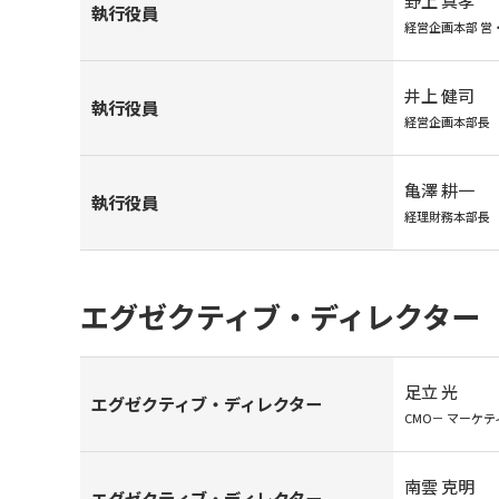
野上 真孝
執行役員
経営企画本部 営
井上 健司
執行役員
経営企画本部長
亀澤 耕一
執行役員
経理財務本部長
エグゼクティブ・ディレクター
足立 光
エグゼクティブ・ディレクター
CMO－ マーケ
南雲 克明
エグゼクティブ・ディレクター