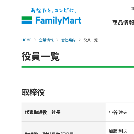
本
文
へ
商品情
HOME
企業情報
会社案内
役員一覧
役員一覧
取締役
代表取締役 社長
小谷 建夫
加藤 利夫