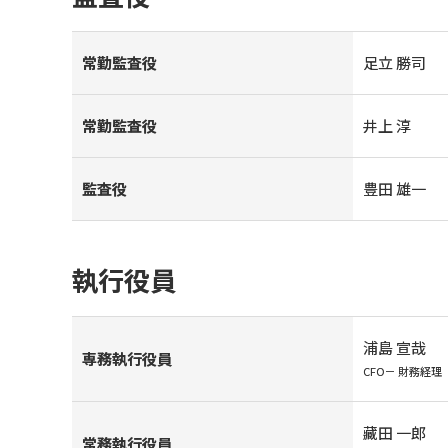
常勤監査役
足立 勝司
常勤監査役
井上 淳
監査役
豊田 雄一
執行役員
浦島 宣哉
専務執行役員
CFO－ 財務経理
藏田 一郎
常務執行役員