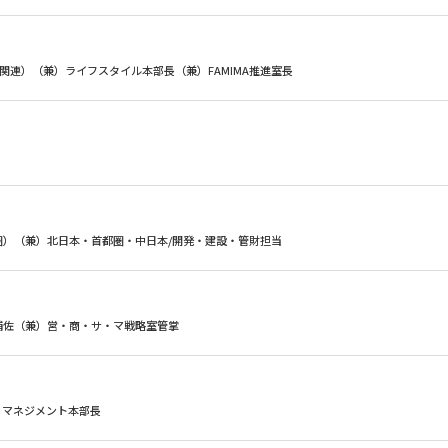
品関連）（兼）ライフスタイル本部長（兼）FAMIMA推進室長
圏）（兼）北日本・首都圏・中日本/開発・建設・管財担当
補佐（兼）営・商・サ・マ戦略室管掌
ィマネジメント本部長