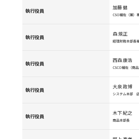
加藤 健
執行役員
CSO補佐（兼）
森 規正
執行役員
経理財務本部長
西森 康浩
執行役員
CSCO補佐（商
大泉 政博
執行役員
システム本部 
木下 紀之
執行役員
商品本部長