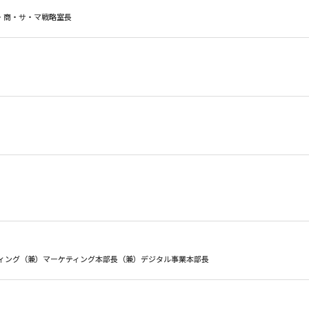
・商・サ・マ戦略室長
ティング（兼）マーケティング本部長（兼）デジタル事業本部長