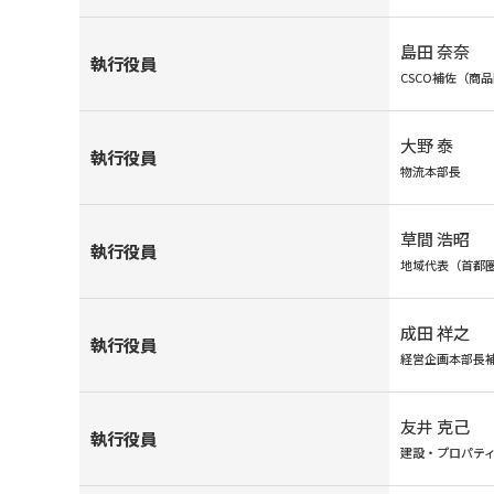
島田 奈奈
執行役員
CSCO補佐（商
大野 泰
執行役員
物流本部長
草間 浩昭
執行役員
地域代表（首都
成田 祥之
執行役員
経営企画本部長
友井 克己
執行役員
建設・プロパテ