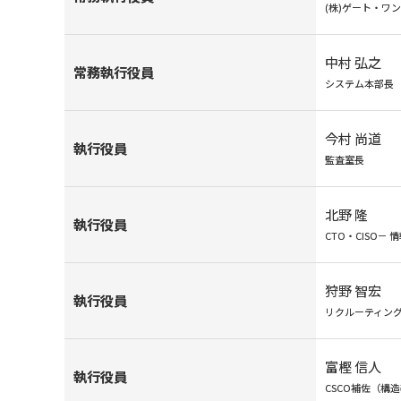
(株)ゲート・ワ
中村 弘之
常務執行役員
システム本部長
今村 尚道
執行役員
監査室長
北野 隆
執行役員
CTO・CISO－
狩野 智宏
執行役員
リクルーティン
富樫 信人
執行役員
CSCO補佐（構