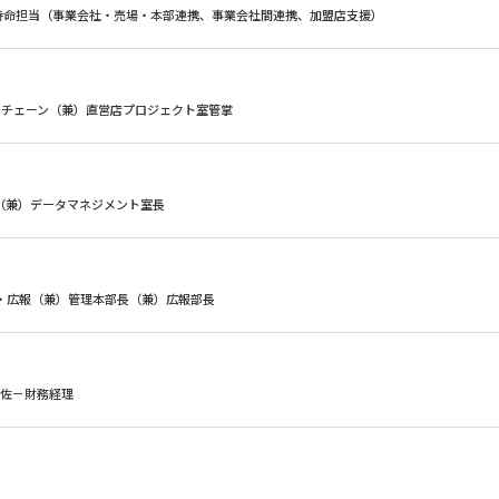
特命担当（事業会社・売場・本部連携、事業会社間連携、加盟店支援）
ライチェーン（兼）直営店プロジェクト室管掌
略（兼）データマネジメント室長
事・広報（兼）管理本部長（兼）広報部長
補佐－財務経理