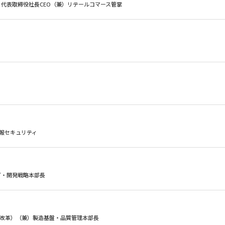
ン 代表取締役社長CEO（兼）リテールコマース管掌
 情報セキュリティ
グ・開発戦略本部長
造改革）（兼）製造基盤・品質管理本部長