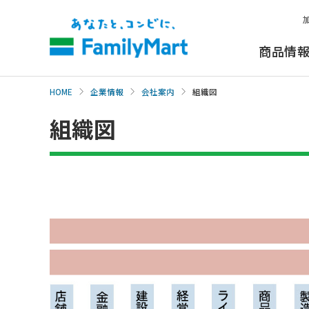
本
文
へ
商品情
HOME
企業情報
会社案内
組織図
組織図