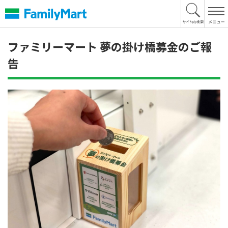
本
文
へ
ファミリーマート 夢の掛け橋募金のご報
告