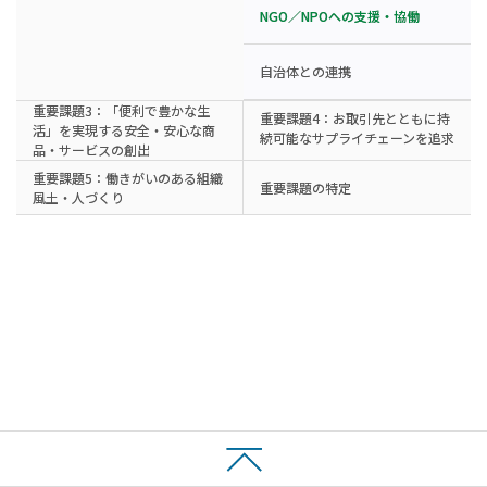
NGO／NPOへの支援・協働
自治体との連携
重要課題3：「便利で豊かな生
重要課題4：お取引先とともに持
活」を実現する安全・安心な商
続可能なサプライチェーンを追求
品・サービスの創出
重要課題5：働きがいのある組織
重要課題の特定
風土・人づくり