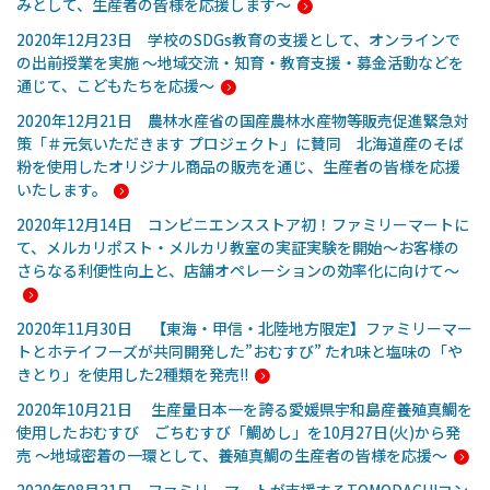
みとして、生産者の皆様を応援します～
2020年12月23日 学校のSDGs教育の支援として、オンラインで
の出前授業を実施 ～地域交流・知育・教育支援・募金活動などを
通じて、こどもたちを応援～
2020年12月21日 農林水産省の国産農林水産物等販売促進緊急対
策「＃元気いただきます プロジェクト」に賛同 北海道産のそば
粉を使用したオリジナル商品の販売を通じ、生産者の皆様を応援
いたします。
2020年12月14日 コンビニエンスストア初！ファミリーマートに
て、メルカリポスト・メルカリ教室の実証実験を開始～お客様の
さらなる利便性向上と、店舗オペレーションの効率化に向けて～
2020年11月30日 【東海・甲信・北陸地方限定】ファミリーマー
トとホテイフーズが共同開発した”おむすび” たれ味と塩味の「や
きとり」を使用した2種類を発売!!
2020年10月21日 生産量日本一を誇る愛媛県宇和島産養殖真鯛を
使用したおむすび ごちむすび「鯛めし」を10月27日(火)から発
売 ～地域密着の一環として、養殖真鯛の生産者の皆様を応援～