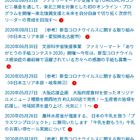
2020年08月31日 ファミリーマートが支援するTOMODACHIコン
ビニ基金を通して、東北三県を対象とした初のオンライン・プロ
グラムを開催〜東北復興支援と未来を自分自身で切り拓く次世代
リーダーの育成を目指す〜
2020年08月11日 〔参考〕新型コロナウイルスに関する取り組み
（中日本エリア本部・愛知県名古屋市）
2020年06月30日 文部科学省後援事業 ファミリーマート「あり
がとうの手紙コンテスト2020」開催～今年は、新型コロナウイル
ス感染症の最前線で活躍されている方々への感謝の手紙も募集～
2020年05月29日 〔参考〕新型コロナウイルスに関する取り組み
（中日本エリア本部・岐阜県②）
2020年05月27日 大阪応援企画 大阪府産食材を使ったオリジナ
ルメニュー２種類を関西地方 約2,600店で発売！～生産者の皆様を
応援し、地域経済を盛り上げ、元気に！！～
2020年05月26日 農林水産省が推進する、 日本の牛乳を救う「プ
ラスワンプロジェクト」に賛同いたします 「牛乳を飲もう!!」牛乳
のお買い得セール実施について
2020年05月18日 〔参考〕新型コロナウイルスに関する取り組み